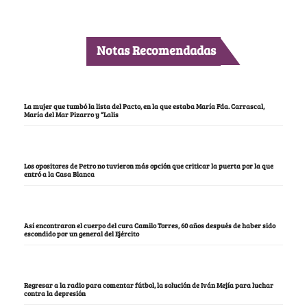
Notas Recomendadas
La mujer que tumbó la lista del Pacto, en la que estaba María Fda. Carrascal,
María del Mar Pizarro y “Lalis
Los opositores de Petro no tuvieron más opción que criticar la puerta por la que
entró a la Casa Blanca
Así encontraron el cuerpo del cura Camilo Torres, 60 años después de haber sido
escondido por un general del Ejército
Regresar a la radio para comentar fútbol, la solución de Iván Mejía para luchar
contra la depresión