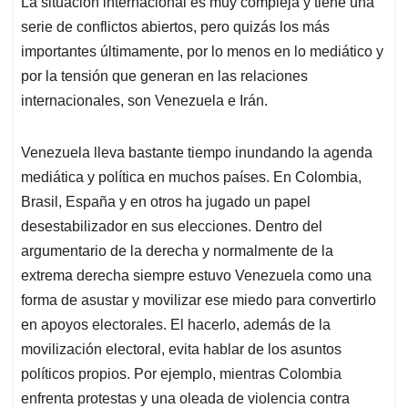
La situación internacional es muy compleja y tiene una
s
b
e
l
a
serie de conflictos abiertos, pero quizás los más
A
o
d
d
p
o
I
s
importantes últimamente, por lo menos en lo mediático y
p
k
n
por la tensión que generan en las relaciones
internacionales, son Venezuela e Irán.
Venezuela lleva bastante tiempo inundando la agenda
mediática y política en muchos países. En Colombia,
Brasil, España y en otros ha jugado un papel
desestabilizador en sus elecciones. Dentro del
argumentario de la derecha y normalmente de la
extrema derecha siempre estuvo Venezuela como una
forma de asustar y movilizar ese miedo para convertirlo
en apoyos electorales. El hacerlo, además de la
movilización electoral, evita hablar de los asuntos
políticos propios. Por ejemplo, mientras Colombia
enfrenta protestas y una oleada de violencia contra