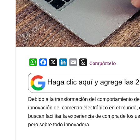
W
F
X
L
E
T
Compártelo
h
a
i
m
h
a
c
n
a
r
t
e
k
i
e
s
b
e
l
a
A
o
d
d
Debido a la transformación del comportamiento de
p
o
I
s
innovación del comercio electrónico en el mundo,
p
k
n
buscan facilitar la experiencia de compra de los us
pero sobre todo innovadora.