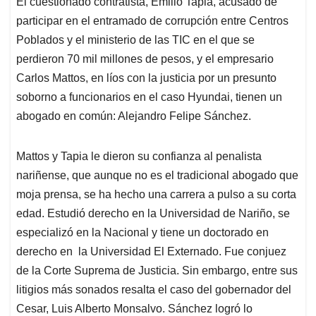
El cuestionado contratista, Emilio Tapia, acusado de
s
b
e
l
a
participar en el entramado de corrupción entre Centros
A
o
d
d
p
o
I
s
Poblados y el ministerio de las TIC en el que se
p
k
n
perdieron 70 mil millones de pesos, y el empresario
Carlos Mattos, en líos con la justicia por un presunto
soborno a funcionarios en el caso Hyundai, tienen un
abogado en común: Alejandro Felipe Sánchez.
Mattos y Tapia le dieron su confianza al penalista
nariñense, que aunque no es el tradicional abogado que
moja prensa, se ha hecho una carrera a pulso a su corta
edad. Estudió derecho en la Universidad de Nariño, se
especializó en la Nacional y tiene un doctorado en
derecho en la Universidad El Externado. Fue conjuez
de la Corte Suprema de Justicia. Sin embargo, entre sus
litigios más sonados resalta el caso del gobernador del
Cesar, Luis Alberto Monsalvo. Sánchez logró lo