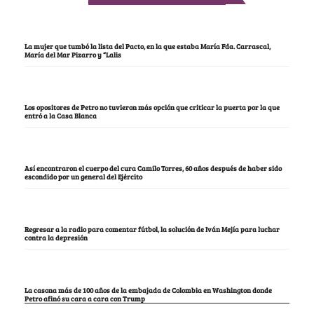
La mujer que tumbó la lista del Pacto, en la que estaba María Fda. Carrascal,
María del Mar Pizarro y “Lalis
Los opositores de Petro no tuvieron más opción que criticar la puerta por la que
entró a la Casa Blanca
Así encontraron el cuerpo del cura Camilo Torres, 60 años después de haber sido
escondido por un general del Ejército
Regresar a la radio para comentar fútbol, la solución de Iván Mejía para luchar
contra la depresión
La casona más de 100 años de la embajada de Colombia en Washington donde
Petro afinó su cara a cara con Trump