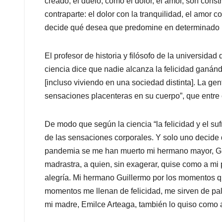
creado, el duelo, como el dolor, el amor, son cons
contraparte: el dolor con la tranquilidad, el amor c
decide qué desea que predomine en determinado
El profesor de historia y filósofo de la universidad
ciencia dice que nadie alcanza la felicidad ganánd
[incluso viviendo en una sociedad distinta]. La gen
sensaciones placenteras en su cuerpo”, que entr
De modo que según la ciencia “la felicidad y el suf
de las sensaciones corporales. Y solo uno decid
pandemia se me han muerto mi hermano mayor, Guil
madrastra, a quien, sin exagerar, quise como a m
alegría. Mi hermano Guillermo por los momentos q
momentos me llenan de felicidad, me sirven de pali
mi madre, Emilce Arteaga, también lo quiso como a