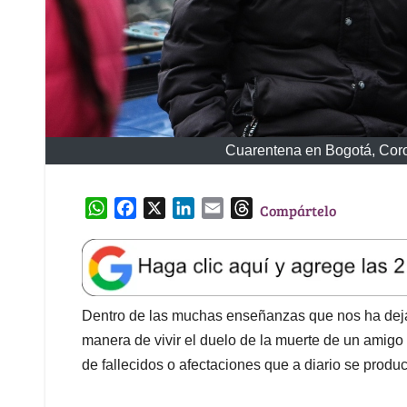
Cuarentena en Bogotá, Coro
W
F
X
L
E
T
Compártelo
h
a
i
m
h
a
c
n
a
r
t
e
k
i
e
s
b
e
l
a
A
o
d
d
Dentro de las muchas enseñanzas que nos ha deja
p
o
I
s
manera de vivir el duelo de la muerte de un amigo
p
k
n
de fallecidos o afectaciones que a diario se produ