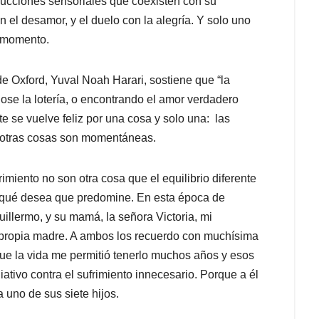
trucciones sensoriales que coexisten con su
on el desamor, y el duelo con la alegría. Y solo uno
 momento.
 de Oxford, Yuval Noah Harari, sostiene que “la
ose la lotería, o encontrando el amor verdadero
te se vuelve feliz por una cosa y solo una: las
e otras cosas son momentáneas.
rimiento no son otra cosa que el equilibrio diferente
e qué desea que predomine. En esta época de
lermo, y su mamá, la señora Victoria, mi
i propia madre. A ambos los recuerdo con muchísima
ue la vida me permitió tenerlo muchos años y esos
ativo contra el sufrimiento innecesario. Porque a él
 uno de sus siete hijos.