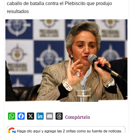
caballo de batalla contra el Plebiscito que produjo
resultados
W
F
X
L
E
T
Compártelo
h
a
i
m
h
a
c
n
a
r