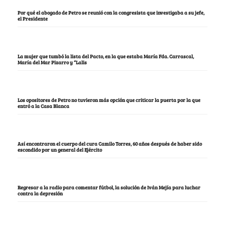
Por qué el abogado de Petro se reunió con la congresista que investigaba a su jefe,
el Presidente
La mujer que tumbó la lista del Pacto, en la que estaba María Fda. Carrascal,
María del Mar Pizarro y “Lalis
Los opositores de Petro no tuvieron más opción que criticar la puerta por la que
entró a la Casa Blanca
Así encontraron el cuerpo del cura Camilo Torres, 60 años después de haber sido
escondido por un general del Ejército
Regresar a la radio para comentar fútbol, la solución de Iván Mejía para luchar
contra la depresión