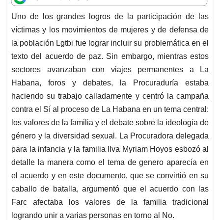
t
e
k
i
e
Uno de los grandes logros de la participación de las
s
b
e
l
a
víctimas y los movimientos de mujeres y de defensa de
A
o
d
d
p
o
I
s
la población Lgtbi fue lograr incluir su problemática en el
p
k
n
texto del acuerdo de paz. Sin embargo, mientras estos
sectores avanzaban con viajes permanentes a La
Habana, foros y debates, la Procuraduría estaba
haciendo su trabajo calladamente y centró la campaña
contra el Sí al proceso de La Habana en un tema central:
los valores de la familia y el debate sobre la ideología de
género y la diversidad sexual. La Procuradora delegada
para la infancia y la familia Ilva Myriam Hoyos esbozó al
detalle la manera como el tema de genero aparecía en
el acuerdo y en este documento, que se convirtió en su
caballo de batalla, argumentó que el acuerdo con las
Farc afectaba los valores de la familia tradicional
logrando unir a varias personas en torno al No.