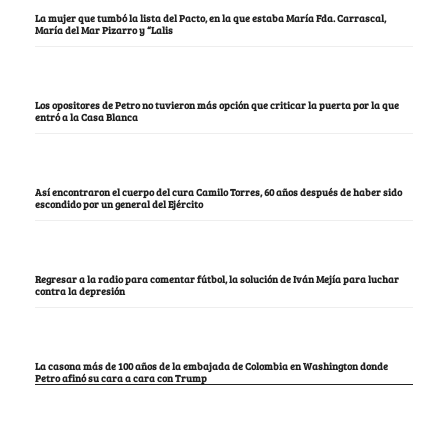
La mujer que tumbó la lista del Pacto, en la que estaba María Fda. Carrascal,
María del Mar Pizarro y “Lalis
Los opositores de Petro no tuvieron más opción que criticar la puerta por la que
entró a la Casa Blanca
Así encontraron el cuerpo del cura Camilo Torres, 60 años después de haber sido
escondido por un general del Ejército
Regresar a la radio para comentar fútbol, la solución de Iván Mejía para luchar
contra la depresión
La casona más de 100 años de la embajada de Colombia en Washington donde
Petro afinó su cara a cara con Trump