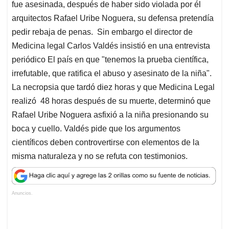
s
b
e
l
a
fue asesinada, después de haber sido violada por él
A
o
d
d
arquitectos Rafael Uribe Noguera, su defensa pretendía
p
o
I
s
pedir rebaja de penas. Sin embargo el director de
p
k
n
Medicina legal Carlos Valdés insistió en una entrevista
periódico El país en que "tenemos la prueba científica,
irrefutable, que ratifica el abuso y asesinato de la niña".
La necropsia que tardó diez horas y que Medicina Legal
realizó 48 horas después de su muerte, determinó que
Rafael Uribe Noguera asfixió a la niña presionando su
boca y cuello. Valdés pide que los argumentos
científicos deben controvertirse con elementos de la
misma naturaleza y no se refuta con testimonios.
Anuncios.