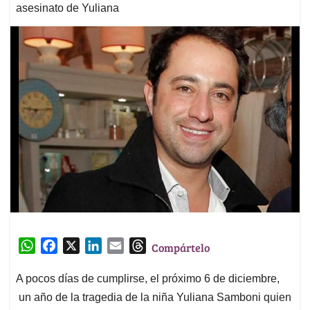
asesinato de Yuliana
W
F
X
L
E
T
Compártelo
h
a
i
m
h
a
c
n
a
r
A pocos días de cumplirse, el próximo 6 de diciembre,
t
e
k
i
e
un año de la tragedia de la niña Yuliana Samboni quien