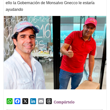
ello la Gobernación de Monsalvo Gnecco le estaría
ayudando
W
F
X
L
E
T
Compártelo
h
a
i
m
h