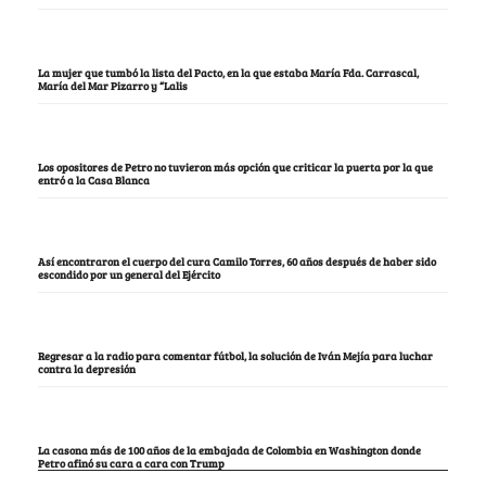
La mujer que tumbó la lista del Pacto, en la que estaba María Fda. Carrascal,
María del Mar Pizarro y “Lalis
Los opositores de Petro no tuvieron más opción que criticar la puerta por la que
entró a la Casa Blanca
Así encontraron el cuerpo del cura Camilo Torres, 60 años después de haber sido
escondido por un general del Ejército
Regresar a la radio para comentar fútbol, la solución de Iván Mejía para luchar
contra la depresión
La casona más de 100 años de la embajada de Colombia en Washington donde
Petro afinó su cara a cara con Trump