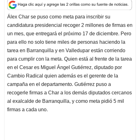
a
c
n
a
r
t
e
k
i
e
Álex Char se puso como meta para inscribir su
s
b
e
l
a
candidatura presidencial recoger 2 millones de firmas en
A
o
d
d
p
o
I
s
un mes, que entregará el próximo 17 de diciembre. Pero
p
k
n
para ello no solo tiene miles de personas haciendo la
tarea en Barranquilla y en Valledupar están corriendo
para cumplir con la meta. Quien está al frente de la tarea
en el Cesar es Miguel Ángel Gutiérrez, diputado por
Cambio Radical quien además es el gerente de la
campaña en el departamento. Gutiérrez puso a
recogerle firmas a Char a los demás diputados cercanos
al exalcalde de Barranquilla, y como meta pidió 5 mil
firmas a cada uno.