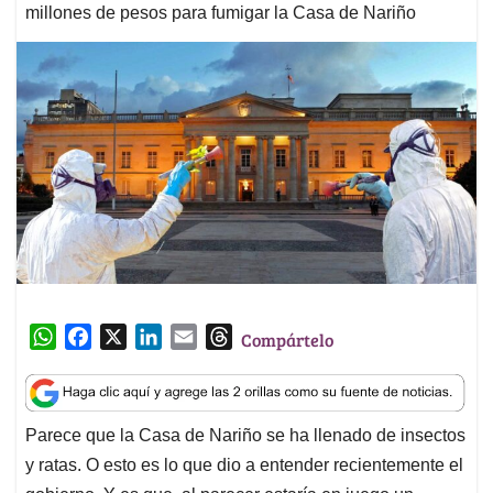
millones de pesos para fumigar la Casa de Nariño
W
F
X
L
E
T
Compártelo
h
a
i
m
h
a
c
n
a
r
t
e
k
i
e
Parece que la Casa de Nariño se ha llenado de insectos
s
b
e
l
a
y ratas. O esto es lo que dio a entender recientemente el
A
o
d
d