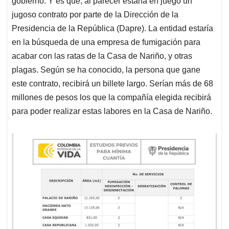
p
o
I
s
gobierno. Y es que, al parecer estaría en juego un
p
k
n
jugoso contrato por parte de la Dirección de la
Presidencia de la República (Dapre). La entidad estaría
en la búsqueda de una empresa de fumigación para
acabar con las ratas de la Casa de Nariño, y otras
plagas. Según se ha conocido, la persona que gane
este contrato, recibirá un billete largo. Serían más de 68
millones de pesos los que la compañía elegida recibirá
para poder realizar estas labores en la Casa de Nariño.