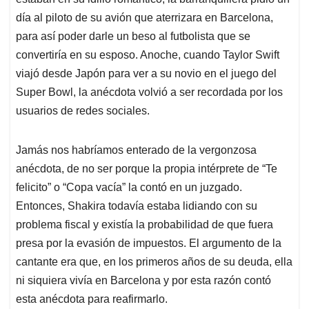
A
o
d
d
p
o
I
s
día al piloto de su avión que aterrizara en Barcelona,
p
k
n
para así poder darle un beso al futbolista que se
convertiría en su esposo. Anoche, cuando Taylor Swift
viajó desde Japón para ver a su novio en el juego del
Super Bowl, la anécdota volvió a ser recordada por los
usuarios de redes sociales.
Jamás nos habríamos enterado de la vergonzosa
anécdota, de no ser porque la propia intérprete de “Te
felicito” o “Copa vacía” la contó en un juzgado.
Entonces, Shakira todavía estaba lidiando con su
problema fiscal y existía la probabilidad de que fuera
presa por la evasión de impuestos. El argumento de la
cantante era que, en los primeros años de su deuda, ella
ni siquiera vivía en Barcelona y por esta razón contó
esta anécdota para reafirmarlo.