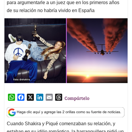
para argumentarle a un juez que en los primeros años
de su relación no habría vivido en España
W
F
X
L
E
T
Compártelo
h
a
i
m
h
a
c
n
a
r
t
e
k
i
e
Cuando Shakira y Piqué comenzaban su relación, y
s
b
e
l
a
estaban en su idilio romántico, la barranquillera pidió un