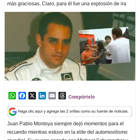
más graciosas. Claro, para él fue una explosión de ira
W
F
X
L
E
T
Compártelo
h
a
i
m
h
a
c
n
a
r
t
e
k
i
e
Juan Pablo Montoya siempre dejó momentos para el
s
b
e
l
a
recuerdo mientras estuvo en la elite del automovilismo
A
o
d
d