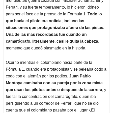
p
o
I
s
mundial. Su guerra cazada con Michael Schumacher y
p
k
n
Ferrari, y su fuerte temperamento, lo hicieron idóneo
para ser el foco de la prensa de la Fórmula 1.
Todo lo
que hacía el piloto era noticia, incluso las
situaciones que protagonizaba afuera de las pistas.
Una de las mas recordadas fue cuando un
camarógrafo, literalmente, casi le quita la cabeza
,
momento que quedó plasmado en la historia.
Ocurrió mientras el colombiano hacia parte de la
Fórmula 1, cuando era protagonista y se peleaba codo a
codo con el alemán por los podios.
Juan Pablo
Montoya caminaba con su pareja por la zona mixta
que usan los pilotos antes o después de la carrera
; y
fue tal la concentración del camarógrafo, quien iba
persiguiendo a un corredor de Ferrari, que no se dio
cuenta que el colombiano pasaba por el lugar ¿El