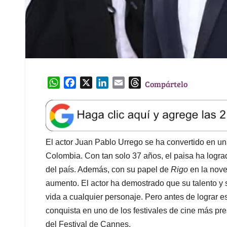
W
F
X
L
E
T
Compártelo
h
a
i
m
h
a
c
n
a
r
t
e
k
i
e
s
b
e
l
a
A
o
d
d
El actor Juan Pablo Urrego se ha convertido en un
p
o
I
s
Colombia. Con tan solo 37 años, el paisa ha lograd
p
k
n
del país. Además, con su papel de
Rigo
en la nove
aumento. El actor ha demostrado que su talento y
vida a cualquier personaje. Pero antes de lograr e
conquista en uno de los festivales de cine más pre
del Festival de Cannes.