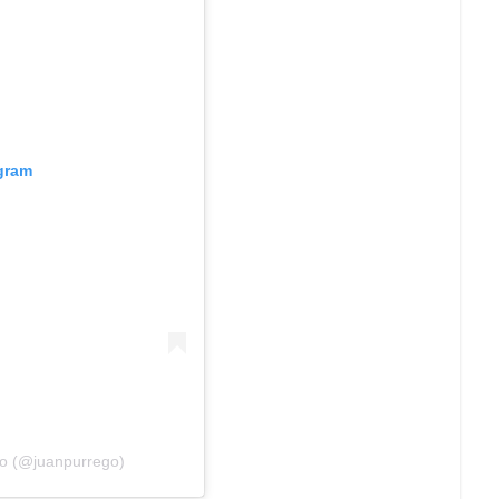
agram
go (@juanpurrego)