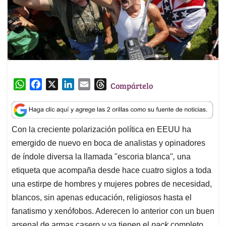
W
F
X
L
E
T
Compártelo
h
a
i
m
h
a
c
n
a
r
t
e
k
i
e
Con la creciente polarización política en EEUU ha
s
b
e
l
a
emergido de nuevo en boca de analistas y opinadores
A
o
d
d
p
o
I
s
de índole diversa la llamada "escoria blanca"
,
una
p
k
n
etiqueta que acompaña desde hace cuatro siglos a toda
una estirpe de hombres y mujeres pobres de necesidad,
blancos, sin apenas educación, religiosos hasta el
fanatismo y xenófobos. Aderecen lo anterior con un buen
arsenal de armas casero y ya tienen el
pack
completo.