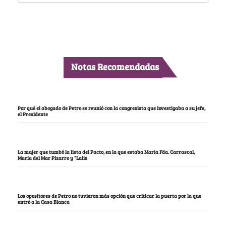
Notas Recomendadas
Por qué el abogado de Petro se reunió con la congresista que investigaba a su jefe,
el Presidente
La mujer que tumbó la lista del Pacto, en la que estaba María Fda. Carrascal,
María del Mar Pizarro y “Lalis
Los opositores de Petro no tuvieron más opción que criticar la puerta por la que
entró a la Casa Blanca