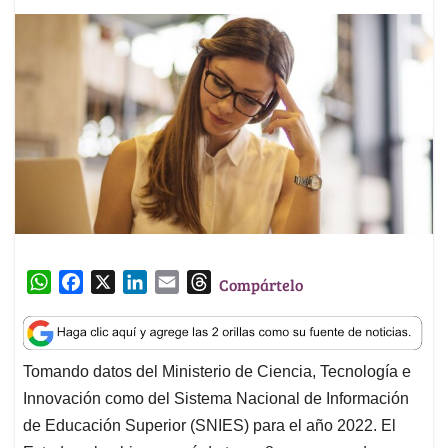
W
F
X
L
E
T
Compártelo
h
a
i
m
h
a
c
n
a
r
t
e
k
i
e
Tomando datos del Ministerio de Ciencia, Tecnología e
s
b
e
l
a
Innovación como del Sistema Nacional de Información
A
o
d
d
p
o
I
s
de Educación Superior (SNIES) para el año 2022. El