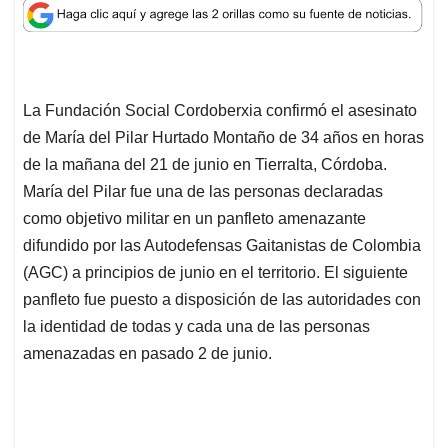
a
c
n
a
r
t
e
k
i
e
s
b
e
l
a
A
o
d
d
p
o
I
s
La Fundación Social Cordoberxia confirmó el asesinato
p
k
n
de María del Pilar Hurtado Montaño de 34 años en horas
de la mañana del 21 de junio en Tierralta, Córdoba.
María del Pilar fue una de las personas declaradas
como objetivo militar en un panfleto amenazante
difundido por las Autodefensas Gaitanistas de Colombia
(AGC) a principios de junio en el territorio. El siguiente
panfleto fue puesto a disposición de las autoridades con
la identidad de todas y cada una de las personas
amenazadas en pasado 2 de junio.