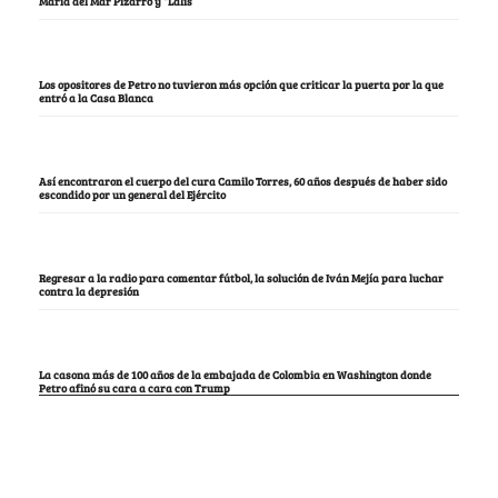
María del Mar Pizarro y “Lalis
Los opositores de Petro no tuvieron más opción que criticar la puerta por la que
entró a la Casa Blanca
Así encontraron el cuerpo del cura Camilo Torres, 60 años después de haber sido
escondido por un general del Ejército
Regresar a la radio para comentar fútbol, la solución de Iván Mejía para luchar
contra la depresión
La casona más de 100 años de la embajada de Colombia en Washington donde
Petro afinó su cara a cara con Trump