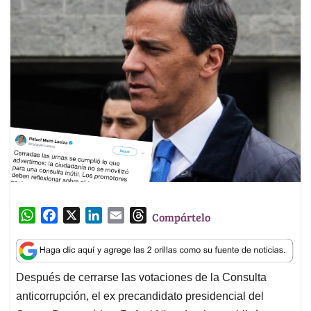
W
F
X
L
E
T
Compártelo
h
a
i
m
h
a
c
n
a
r
t
e
k
i
e
Después de cerrarse las votaciones de la Consulta
s
b
e
l
a
anticorrupción, el ex precandidato presidencial del
A
o
d
d