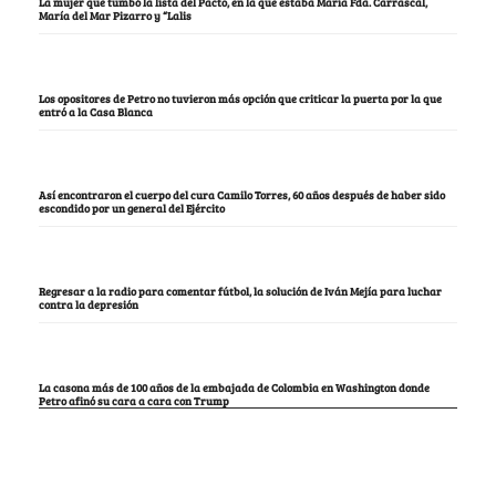
La mujer que tumbó la lista del Pacto, en la que estaba María Fda. Carrascal,
María del Mar Pizarro y “Lalis
Los opositores de Petro no tuvieron más opción que criticar la puerta por la que
entró a la Casa Blanca
Así encontraron el cuerpo del cura Camilo Torres, 60 años después de haber sido
escondido por un general del Ejército
Regresar a la radio para comentar fútbol, la solución de Iván Mejía para luchar
contra la depresión
La casona más de 100 años de la embajada de Colombia en Washington donde
Petro afinó su cara a cara con Trump