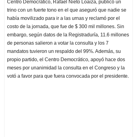
p
o
I
s
Centro Democrático, Rafael Nieto Loaiza, publicó un
p
k
n
trino con un fuerte tono en el que aseguró que nadie se
había movilizado para ir a las urnas y reclamó por el
costo de la jornada, que fue de $ 300 mil millones. Sin
embargo, según datos de la Registraduría, 11.6 millones
de personas salieron a votar la consulta y los 7
mandatos tuvieron un respaldo del 99%. Además, su
propio partido, el Centro Democrático, apoyó hace dos
meses por unanimidad la consulta en el Congreso y la
votó a favor para que fuera convocada por el presidente.