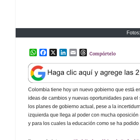
Fotos
W
F
X
L
E
T
Compártelo
h
a
i
m
h
a
c
n
a
r
t
e
k
i
e
s
b
e
l
a
A
o
d
d
Colombia tiene hoy un nuevo gobierno que está e
p
o
I
s
ideas de cambios y nuevas oportunidades para el s
p
k
n
los planes de gobierno actual, pese a la incertid
izquierda que llega al poder con mucha oposición 
y para los cuales la educación como se ha podido 