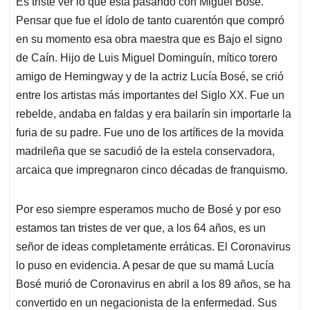
Es triste ver lo que está pasando con Miguel Bosé.
s
b
e
l
a
Pensar que fue el ídolo de tanto cuarentón que compró
A
o
d
d
p
o
I
s
en su momento esa obra maestra que es Bajo el signo
p
k
n
de Caín. Hijo de Luis Miguel Dominguín, mítico torero
amigo de Hemingway y de la actriz Lucía Bosé, se crió
entre los artistas más importantes del Siglo XX. Fue un
rebelde, andaba en faldas y era bailarín sin importarle la
furia de su padre. Fue uno de los artífices de la movida
madrileña que se sacudió de la estela conservadora,
arcaica que impregnaron cinco décadas de franquismo.
Por eso siempre esperamos mucho de Bosé y por eso
estamos tan tristes de ver que, a los 64 años, es un
señor de ideas completamente erráticas. El Coronavirus
lo puso en evidencia. A pesar de que su mamá Lucía
Bosé murió de Coronavirus en abril a los 89 años, se ha
convertido en un negacionista de la enfermedad. Sus