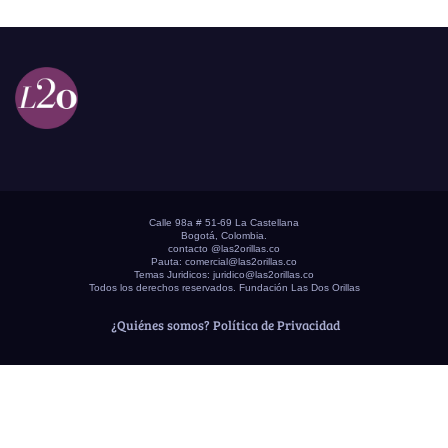
Calle 98a # 51-69 La Castellana
Bogotá, Colombia.
contacto @las2orillas.co
Pauta:
comercial@las2orillas.co
Temas Juridicos:
juridico@las2orillas.co
Todos los derechos reservados. Fundación Las Dos Orillas
¿Quiénes somos?
Política de Privacidad