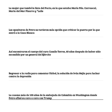
La mujer que tumbó la lista del Pacto, en la que estaba María Fda. Carrascal,
María del Mar Pizarro y “Lalis
Los opositores de Petro no tuvieron más opción que criticar la puerta por la que
entró a la Casa Blanca
Así encontraron el cuerpo del cura Camilo Torres, 60 años después de haber sido
escondido por un general del Ejército
Regresar a la radio para comentar fútbol, la solución de Iván Mejía para luchar
contra la depresión
La casona más de 100 años de la embajada de Colombia en Washington donde
Petro afinó su cara a cara con Trump