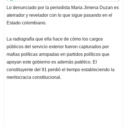
t
e
k
i
e
Lo denunciado por la periodista Maria Jimena Duzan es
s
b
e
l
a
aterrador y revelador con lo que sigue pasando en el
A
o
d
d
p
o
I
s
Estado colombiano.
p
k
n
La radiografía que ella hace de cómo los cargos
públicos del servicio exterior fueron capturados por
mafias políticas arropadas en partidos políticos que
apoyan este gobierno es además patético. El
constituyente del 91 perdió el tiempo estableciendo la
meritocracia constitucional.