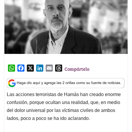
W
F
X
L
E
T
Compártelo
h
a
i
m
h
a
c
n
a
r
t
e
k
i
e
Las acciones terroristas de Hamás han creado enorme
s
b
e
l
a
confusión, porque ocultan una realidad, que, en medio
A
o
d
d
p
o
I
s
del dolor universal por las víctimas civiles de ambos
p
k
n
lados, poco a poco se ha ido aclarando.