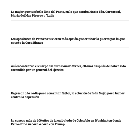
La mujer que tumbó la lista del Pacto, en la que estaba María Fda. Carrascal,
María del Mar Pizarro y “Lalis
Los opositores de Petro no tuvieron más opción que criticar la puerta por la que
entró a la Casa Blanca
Así encontraron el cuerpo del cura Camilo Torres, 60 años después de haber sido
escondido por un general del Ejército
Regresar a la radio para comentar fútbol, la solución de Iván Mejía para luchar
contra la depresión
La casona más de 100 años de la embajada de Colombia en Washington donde
Petro afinó su cara a cara con Trump