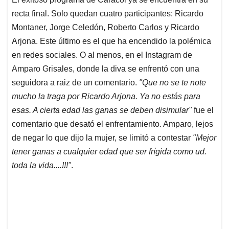
s
b
e
l
a
recta final. Solo quedan cuatro participantes: Ricardo
A
o
d
d
p
o
I
s
Montaner, Jorge Celedón, Roberto Carlos y Ricardo
p
k
n
Arjona. Este último es el que ha encendido la polémica
en redes sociales. O al menos, en el Instagram de
Amparo Grisales, donde la diva se enfrentó con una
seguidora a raiz de un comentario.
"Que no se te note
mucho la traga por Ricardo Arjona. Ya no estás para
esas. A cierta edad las ganas se deben disimular"
fue el
comentario que desató el enfrentamiento. Amparo, lejos
de negar lo que dijo la mujer, se limitó a contestar
"Mejor
tener ganas a cualquier edad que ser frígida como ud.
toda la vida....!!!"
.