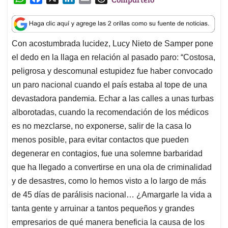
h
a
i
m
h
a
c
n
a
r
t
e
k
i
e
Con acostumbrada lucidez, Lucy Nieto de Samper pone
s
b
e
l
a
el dedo en la llaga en relación al pasado paro: “Costosa,
A
o
d
d
p
o
I
s
peligrosa y descomunal estupidez fue haber convocado
p
k
n
un paro nacional cuando el país estaba al tope de una
devastadora pandemia. Echar a las calles a unas turbas
alborotadas, cuando la recomendación de los médicos
es no mezclarse, no exponerse, salir de la casa lo
menos posible, para evitar contactos que pueden
degenerar en contagios, fue una solemne barbaridad
que ha llegado a convertirse en una ola de criminalidad
y de desastres, como lo hemos visto a lo largo de más
de 45 días de parálisis nacional… ¿Amargarle la vida a
tanta gente y arruinar a tantos pequeños y grandes
empresarios de qué manera beneficia la causa de los