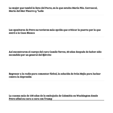
La mujer que tumbó la lista del Pacto, en la que estaba María Fda. Carrascal,
María del Mar Pizarro y “Lalis
Los opositores de Petro no tuvieron más opción que criticar la puerta por la que
entró a la Casa Blanca
Así encontraron el cuerpo del cura Camilo Torres, 60 años después de haber sido
escondido por un general del Ejército
Regresar a la radio para comentar fútbol, la solución de Iván Mejía para luchar
contra la depresión
La casona más de 100 años de la embajada de Colombia en Washington donde
Petro afinó su cara a cara con Trump