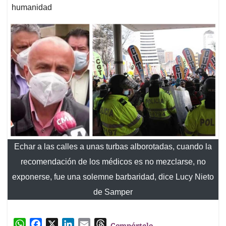
humanidad
Echar a las calles a unas turbas alborotadas, cuando la
recomendación de los médicos es no mezclarse, no
exponerse, fue una solemne barbaridad, dice Lucy Nieto
de Samper
W
F
X
L
E
T
Compártelo