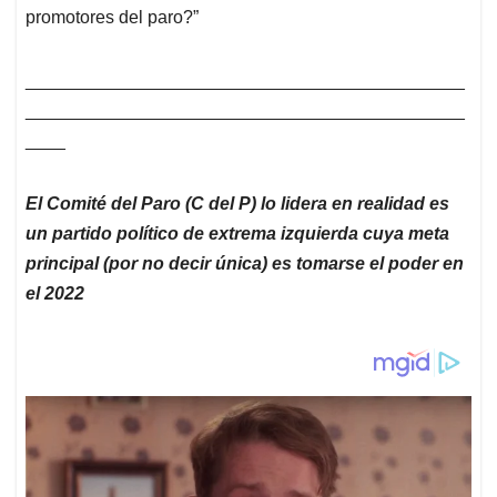
promotores del paro?”
____________________________________________
____________________________________________
____
El Comité del Paro (C del P) lo lidera en realidad es
un partido político de extrema izquierda cuya meta
principal (por no decir única) es tomarse el poder en
el 2022