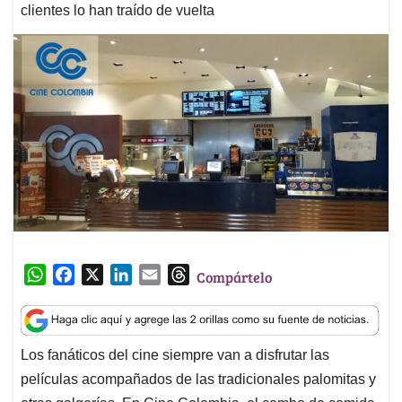
clientes lo han traído de vuelta
W
F
X
L
E
T
Compártelo
h
a
i
m
h
a
c
n
a
r
t
e
k
i
e
Los fanáticos del cine siempre van a disfrutar las
s
b
e
l
a
películas acompañados de las tradicionales palomitas y
A
o
d
d