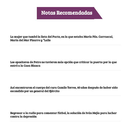
Notas Recomendadas
La mujer que tumbó la lista del Pacto, en la que estaba María Fda. Carrascal,
María del Mar Pizarro y “Lalis
Los opositores de Petro no tuvieron más opción que criticar la puerta por la que
entró a la Casa Blanca
Así encontraron el cuerpo del cura Camilo Torres, 60 años después de haber sido
escondido por un general del Ejército
Regresar a la radio para comentar fútbol, la solución de Iván Mejía para luchar
contra la depresión