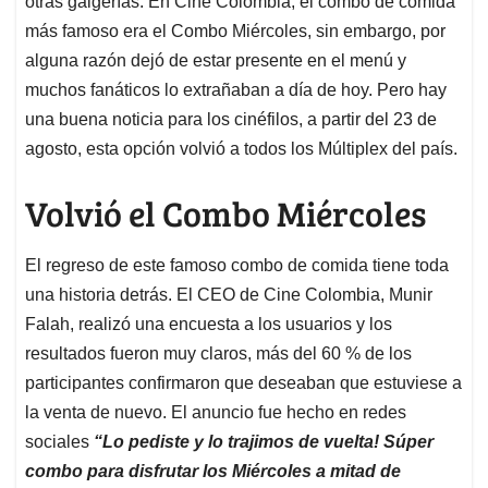
p
o
I
s
otras galgerías. En Cine Colombia, el combo de comida
p
k
n
más famoso era el Combo Miércoles, sin embargo, por
alguna razón dejó de estar presente en el menú y
muchos fanáticos lo extrañaban a día de hoy. Pero hay
una buena noticia para los cinéfilos, a partir del 23 de
agosto, esta opción volvió a todos los Múltiplex del país.
Volvió el Combo Miércoles
El regreso de este famoso combo de comida tiene toda
una historia detrás. El CEO de Cine Colombia, Munir
Falah, realizó una encuesta a los usuarios y los
resultados fueron muy claros, más del 60 % de los
participantes confirmaron que deseaban que estuviese a
la venta de nuevo. El anuncio fue hecho en redes
sociales
“Lo pediste y lo trajimos de vuelta! Súper
combo para disfrutar los Miércoles a mitad de