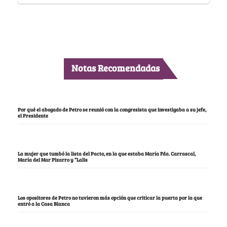
Notas Recomendadas
Por qué el abogado de Petro se reunió con la congresista que investigaba a su jefe,
el Presidente
La mujer que tumbó la lista del Pacto, en la que estaba María Fda. Carrascal,
María del Mar Pizarro y “Lalis
Los opositores de Petro no tuvieron más opción que criticar la puerta por la que
entró a la Casa Blanca