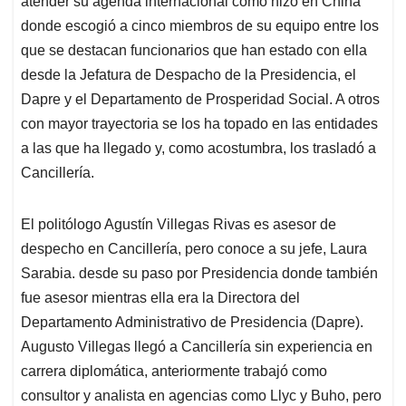
p
o
I
s
atender su agenda internacional como hizo en China
p
k
n
donde escogió a cinco miembros de su equipo entre los
que se destacan funcionarios que han estado con ella
desde la Jefatura de Despacho de la Presidencia, el
Dapre y el Departamento de Prosperidad Social. A otros
con mayor trayectoria se los ha topado en las entidades
a las que ha llegado y, como acostumbra, los trasladó a
Cancillería.
El politólogo Agustín Villegas Rivas es asesor de
despecho en Cancillería, pero conoce a su jefe, Laura
Sarabia. desde su paso por Presidencia donde también
fue asesor mientras ella era la Directora del
Departamento Administrativo de Presidencia (Dapre).
Augusto Villegas llegó a Cancillería sin experiencia en
carrera diplomática, anteriormente trabajó como
consultor y analista en agencias como Llyc y Buho, pero