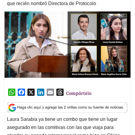
que recién nombró Directora de Protocolo
W
F
X
L
E
T
Compártelo
h
a
i
m
h
a
c
n
a
r
t
e
k
i
e
Laura Sarabia ya tiene un combo que tiene un lugar
s
b
e
l
a
asegurado en las comitivas con las que viaja para
A
o
d
d