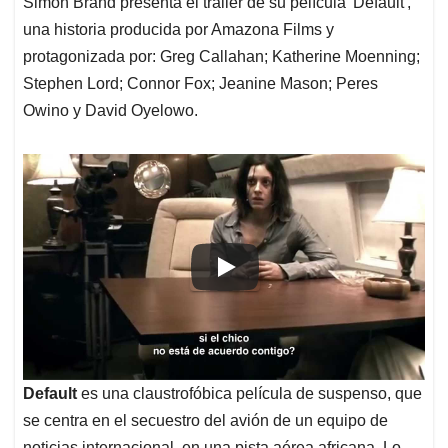
p
o
I
s
Simón Brand presenta el trailer de su película 'Default',
p
k
n
una historia producida por Amazona Films y
protagonizada por: Greg Callahan; Katherine Moenning;
Stephen Lord; Connor Fox; Jeanine Mason; Peres
Owino y David Oyelowo.
Default
es una claustrofóbica película de suspenso, que
se centra en el secuestro del avión de un equipo de
noticias internacional, en una pista aérea africana. Lo