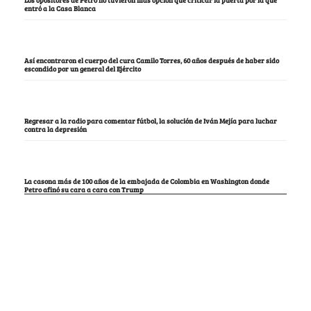
Los opositores de Petro no tuvieron más opción que criticar la puerta por la que
entró a la Casa Blanca
Así encontraron el cuerpo del cura Camilo Torres, 60 años después de haber sido
escondido por un general del Ejército
Regresar a la radio para comentar fútbol, la solución de Iván Mejía para luchar
contra la depresión
La casona más de 100 años de la embajada de Colombia en Washington donde
Petro afinó su cara a cara con Trump