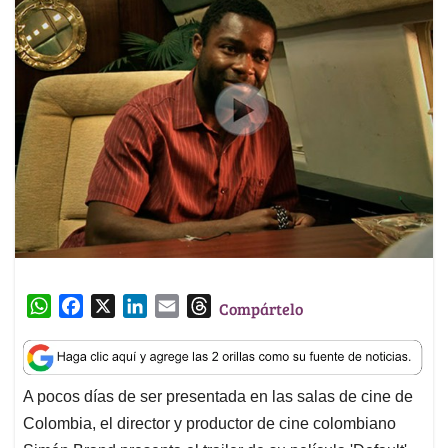
W
F
X
L
E
T
Compártelo
h
a
i
m
h
a
c
n
a
r
t
e
k
i
e
A pocos días de ser presentada en las salas de cine de
s
b
e
l
a
Colombia, el director y productor de cine colombiano
A
o
d
d