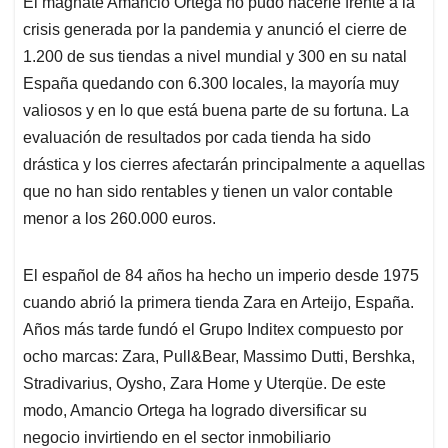
El magnate Amancio Ortega no pudo hacerle frente a la
s
b
e
l
a
crisis generada por la pandemia y anunció el cierre de
A
o
d
d
p
o
I
s
1.200 de sus tiendas a nivel mundial y 300 en su natal
p
k
n
España quedando con 6.300 locales, la mayoría muy
valiosos y en lo que está buena parte de su fortuna. La
evaluación de resultados por cada tienda ha sido
drástica y los cierres afectarán principalmente a aquellas
que no han sido rentables y tienen un valor contable
menor a los 260.000 euros.
El español de 84 años ha hecho un imperio desde 1975
cuando abrió la primera tienda Zara en Arteijo​​, España.
Años más tarde fundó el Grupo Inditex compuesto por
ocho marcas: Zara, Pull&Bear, Massimo Dutti, Bershka,
Stradivarius, Oysho, Zara Home y Uterqüe. De este
modo, Amancio Ortega ha logrado diversificar su
negocio invirtiendo en el sector inmobiliario