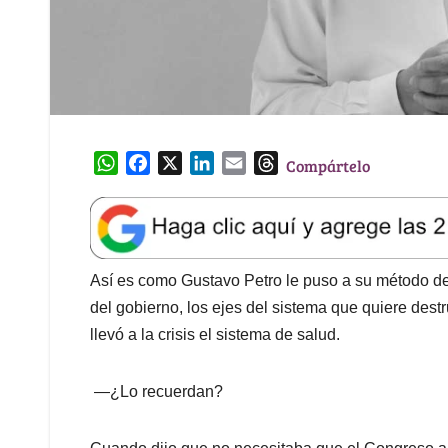
W
F
X
L
E
T
Compártelo
h
a
i
m
h
a
c
n
a
r
t
e
k
i
e
s
b
e
l
a
A
o
d
d
Así es como Gustavo Petro le puso a su método de c
p
o
I
s
del gobierno, los ejes del sistema que quiere destru
p
k
n
llevó a la crisis el sistema de salud.
—¿Lo recuerdan?