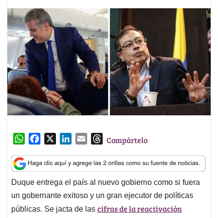
W
F
X
L
E
T
Compártelo
h
a
i
m
h
a
c
n
a
r
t
e
k
i
e
Duque entrega el país al nuevo gobierno como si fuera
s
b
e
l
a
un gobernante exitoso y un gran ejecutor de políticas
A
o
d
d
p
o
I
s
cifras de la reactivación
públicas. Se jacta de las