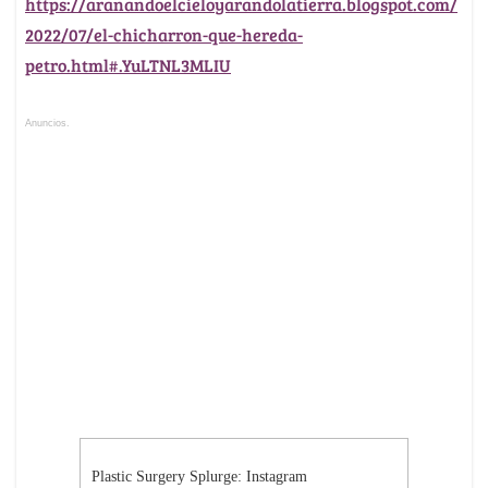
https://aranandoelcieloyarandolatierra.blogspot.com/
2022/07/el-chicharron-que-hereda-
petro.html#.YuLTNL3MLIU
Anuncios.