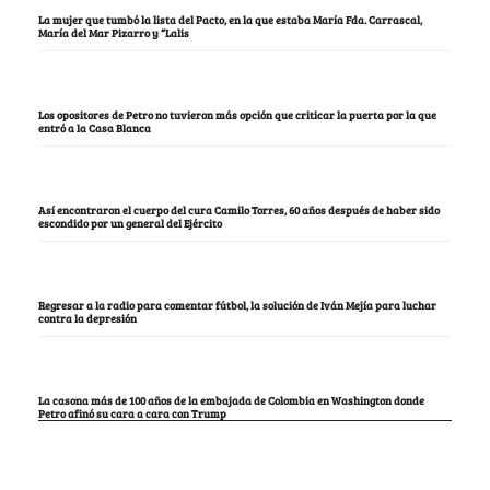
La mujer que tumbó la lista del Pacto, en la que estaba María Fda. Carrascal,
María del Mar Pizarro y “Lalis
Los opositores de Petro no tuvieron más opción que criticar la puerta por la que
entró a la Casa Blanca
Así encontraron el cuerpo del cura Camilo Torres, 60 años después de haber sido
escondido por un general del Ejército
Regresar a la radio para comentar fútbol, la solución de Iván Mejía para luchar
contra la depresión
La casona más de 100 años de la embajada de Colombia en Washington donde
Petro afinó su cara a cara con Trump