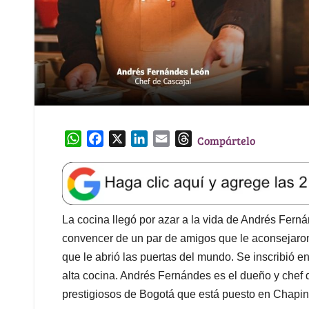
W
F
X
L
E
T
Compártelo
h
a
i
m
h
a
c
n
a
r
t
e
k
i
e
s
b
e
l
a
A
o
d
d
La cocina llegó por azar a la vida de Andrés Fernán
p
o
I
s
convencer de un par de amigos que le aconsejaron 
p
k
n
que le abrió las puertas del mundo. Se inscribió e
alta cocina. Andrés Fernándes es el dueño y chef 
prestigiosos de Bogotá que está puesto en Chapine