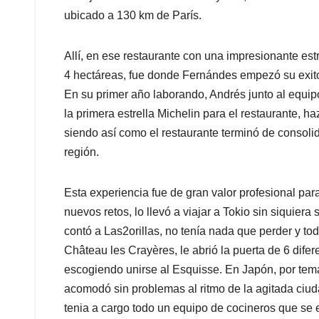
ubicado a 130 km de París.
Allí, en ese restaurante con una impresionante est
4 hectáreas, fue donde Fernándes empezó su exitos
En su primer año laborando, Andrés junto al equip
la primera estrella Michelin para el restaurante, h
siendo así como el restaurante terminó de consol
región.
Esta experiencia fue de gran valor profesional par
nuevos retos, lo llevó a viajar a Tokio sin siquier
contó a Las2orillas, no tenía nada que perder y to
Château les Crayères, le abrió la puerta de 6 difer
escogiendo unirse al Esquisse. En Japón, por tema
acomodó sin problemas al ritmo de la agitada ciud
tenia a cargo todo un equipo de cocineros que se 