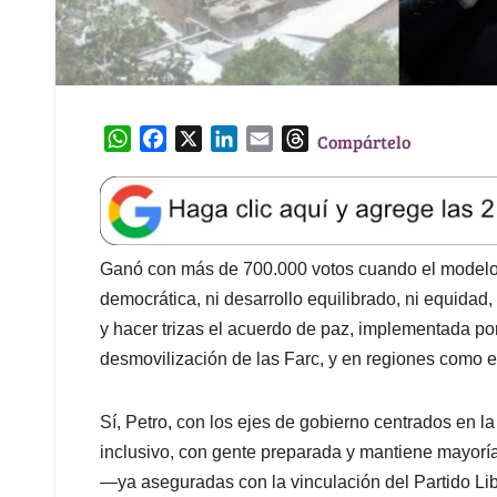
W
F
X
L
E
T
Compártelo
h
a
i
m
h
a
c
n
a
r
t
e
k
i
e
s
b
e
l
a
A
o
d
d
Ganó con más de 700.000 votos cuando el modelo 
p
o
I
s
democrática, ni desarrollo equilibrado, ni equidad,
p
k
n
y hacer trizas el acuerdo de paz, implementada p
desmovilización de las Farc, y en regiones como e
Sí, Petro, con los ejes de gobierno centrados en la
inclusivo, con gente preparada y mantiene mayorí
—ya aseguradas con la vinculación del Partido Lib