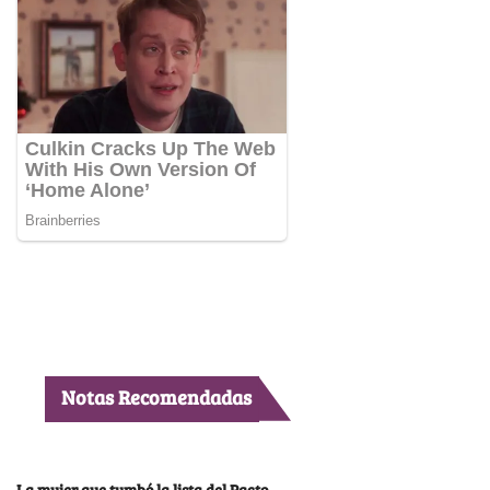
Notas Recomendadas
La mujer que tumbó la lista del Pacto,