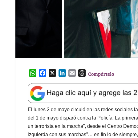
W
F
X
L
E
T
Compártelo
h
a
i
m
h
a
c
n
a
r
t
e
k
i
e
s
b
e
l
a
A
o
d
d
El lunes 2 de mayo circuló en las redes sociales la
p
o
I
s
del 1 de mayo disparó contra la Policía. La primer
p
k
n
un terrorista en la marcha”, desde el Centro Democ
izquierda con sus marchas”… en fin lo de siempre,