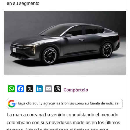
en su segmento
W
F
X
L
E
T
Compártelo
h
a
i
m
h
a
c
n
a
r
t
e
k
i
e
La marca coreana ha venido conquistando el mercado
s
b
e
l
a
colombiano con sus novedosos modelos en los últimos
A
o
d
d