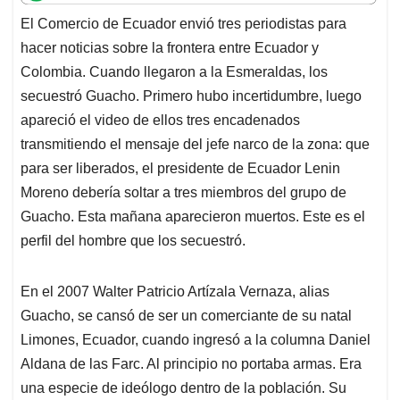
t
e
k
i
e
El Comercio de Ecuador envió tres periodistas para
s
b
e
l
a
hacer noticias sobre la frontera entre Ecuador y
A
o
d
d
p
o
I
s
Colombia. Cuando llegaron a la Esmeraldas, los
p
k
n
secuestró Guacho. Primero hubo incertidumbre, luego
apareció el video de ellos tres encadenados
transmitiendo el mensaje del jefe narco de la zona: que
para ser liberados, el presidente de Ecuador Lenin
Moreno debería soltar a tres miembros del grupo de
Guacho. Esta mañana aparecieron muertos. Este es el
perfil del hombre que los secuestró.
En el 2007 Walter Patricio Artízala Vernaza, alias
Guacho, se cansó de ser un comerciante de su natal
Limones, Ecuador, cuando ingresó a la columna Daniel
Aldana de las Farc. Al principio no portaba armas. Era
una especie de ideólogo dentro de la población. Su