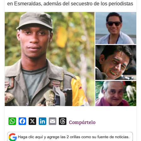
en Esmeraldas, además del secuestro de los periodistas
W
F
X
L
E
T
Compártelo
h
a
i
m
h
a
c
n
a
r