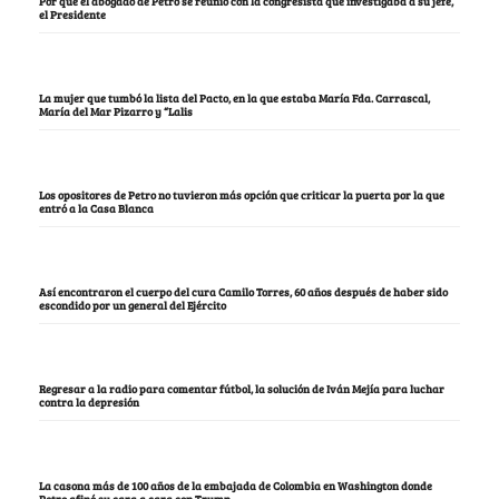
Por qué el abogado de Petro se reunió con la congresista que investigaba a su jefe,
el Presidente
La mujer que tumbó la lista del Pacto, en la que estaba María Fda. Carrascal,
María del Mar Pizarro y “Lalis
Los opositores de Petro no tuvieron más opción que criticar la puerta por la que
entró a la Casa Blanca
Así encontraron el cuerpo del cura Camilo Torres, 60 años después de haber sido
escondido por un general del Ejército
Regresar a la radio para comentar fútbol, la solución de Iván Mejía para luchar
contra la depresión
La casona más de 100 años de la embajada de Colombia en Washington donde
Petro afinó su cara a cara con Trump