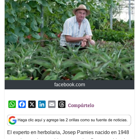
facebook.com
W
F
X
L
E
T
Compártelo
h
a
i
m
h
a
c
n
a
r
t
e
k
i
e
El experto en herbolaria, Josep Pamies nacido en 1948
s
b
e
l
a