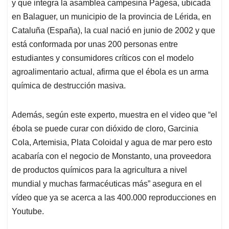
y que integra la asamblea campesina Pagesa, ubicada
A
o
d
d
p
o
I
s
en Balaguer, un municipio de la provincia de Lérida, en
p
k
n
Cataluña (España), la cual nació en junio de 2002 y que
está conformada por unas 200 personas entre
estudiantes y consumidores críticos con el modelo
agroalimentario actual, afirma que el ébola es un arma
química de destrucción masiva.
Además, según este experto, muestra en el video que “el
ébola se puede curar con dióxido de cloro, Garcinia
Cola, Artemisia, Plata Coloidal y agua de mar pero esto
acabaría con el negocio de Monstanto, una proveedora
de productos químicos para la agricultura a nivel
mundial y muchas farmacéuticas más” asegura en el
vídeo que ya se acerca a las 400.000 reproducciones en
Youtube.