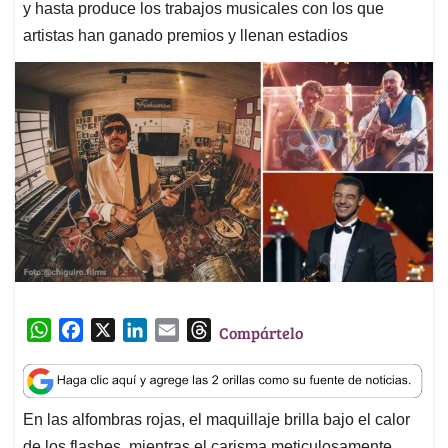
y hasta produce los trabajos musicales con los que
artistas han ganado premios y llenan estadios
W
F
X
L
E
T
Compártelo
h
a
i
m
h
a
c
n
a
r
t
e
k
i
e
En las alfombras rojas, el maquillaje brilla bajo el calor
s
b
e
l
a
de los flashes, mientras el carisma meticulosamente