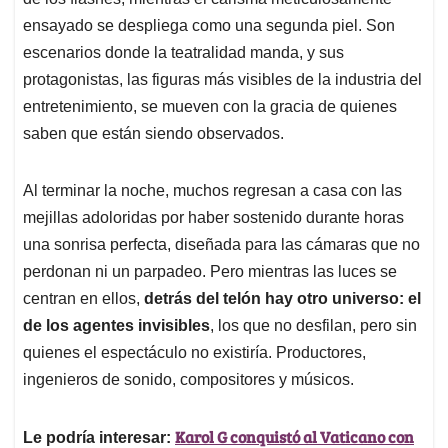
A
o
d
d
p
o
I
s
ensayado se despliega como una segunda piel. Son
p
k
n
escenarios donde la teatralidad manda, y sus
protagonistas, las figuras más visibles de la industria del
entretenimiento, se mueven con la gracia de quienes
saben que están siendo observados.
Al terminar la noche, muchos regresan a casa con las
mejillas adoloridas por haber sostenido durante horas
una sonrisa perfecta, diseñada para las cámaras que no
perdonan ni un parpadeo. Pero mientras las luces se
centran en ellos,
detrás del telón hay otro universo: el
de los agentes invisibles
, los que no desfilan, pero sin
quienes el espectáculo no existiría. Productores,
ingenieros de sonido, compositores y músicos.
Karol G conquistó al Vaticano con
Le podría interesar: