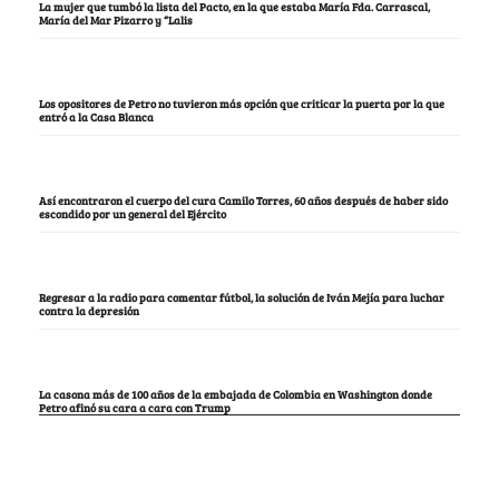
La mujer que tumbó la lista del Pacto, en la que estaba María Fda. Carrascal,
María del Mar Pizarro y “Lalis
Los opositores de Petro no tuvieron más opción que criticar la puerta por la que
entró a la Casa Blanca
Así encontraron el cuerpo del cura Camilo Torres, 60 años después de haber sido
escondido por un general del Ejército
Regresar a la radio para comentar fútbol, la solución de Iván Mejía para luchar
contra la depresión
La casona más de 100 años de la embajada de Colombia en Washington donde
Petro afinó su cara a cara con Trump