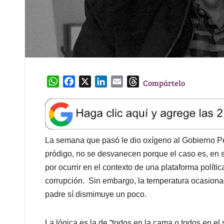
W
F
X
L
E
T
Compártelo
h
a
i
m
h
a
c
n
a
r
t
e
k
i
e
s
b
e
l
a
A
o
d
d
La semana que pasó le dio oxígeno al Gobierno Pet
p
o
I
s
pródigo, no se desvanecen porque el caso es, en s
p
k
n
por ocurrir en el contexto de una plataforma políti
corrupción. Sin embargo, la temperatura ocasionad
padre sí dismimuye un poco.
La lógica es la de “todos en la cama o todos en el