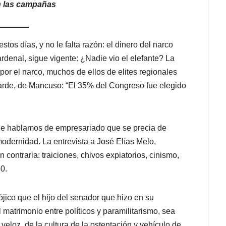
en las campañas
tos días, y no le falta razón: el dinero del narco
rdenal, sigue vigente: ¿Nadie vio el elefante? La
 por el narco, muchos de ellos de elites regionales
 tarde, de Mancuso: “El 35% del Congreso fue elegido
que hablamos de empresariado que se precia de
modernidad. La entrevista a José Elías Melo,
contraria: traiciones, chivos expiatorios, cinismo,
0.
jico que el hijo del senador que hizo en su
atrimonio entre políticos y paramilitarismo, sea
veloz, de la cultura de la ostentación y vehículo de