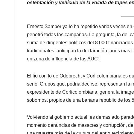
ostentación y vehículo de la volada de topes 
Ernesto Samper ya lo ha repetido varias veces en es
penetró todas las campañas. La pregunta, la del ca
suma de dirigentes políticos del 8.000 financiados
tradicionales, anticipan la declaración, años mas
en zona de influencia de las AUC”.
El lío con lo de Odebrecht y Corficolombiana es 
serio. Grupos que, podría decirse, representan la 
expresidente de Corficolombiana, genera la imagen 
sobornos, propios de una banana republic de los 5
Volviendo al gobierno actual, es demasiado paradó
momento denuncias de masacres y corrupción, del m
una muestra más de la cultura del enriquecimiento 