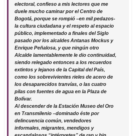
A
o
d
d
electoral, confieso a mis lectores que me
p
o
I
s
duele mucho caminar por el Centro de
p
k
n
Bogotá, porque se rompió –en mil pedazos-
la cultura ciudadana y el respeto al espacio
público, implementado a finales del Siglo
pasado por los alcaldes Antanas Mockus y
Enrique Peñalosa, y que ningún otro
Alcalde lamentablemente le dio continuidad,
siendo relegado entonces a los recuerdos
extintos y lejanos de la Capital del País,
como los sobrevivientes rieles de acero de
los desaparecidos tranvías, o las cuatro
pilas con fuentes de agua en la Plaza de
Bolívar.
Al descender de la Estación Museo del Oro
en Transmilenio –dominado éste por
delincuencia común, vendedores
informales, migrantes, mendigos y
escandalosos “intérpretes” de rap y hip