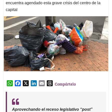
encuentra agendado esta grave crisis del centro de la
capital
W
F
X
L
E
T
Compártelo
h
a
i
m
h
a
c
n
a
r
t
e
k
i
e
s
b
e
l
a
Aprovechando el receso legislativo “post”