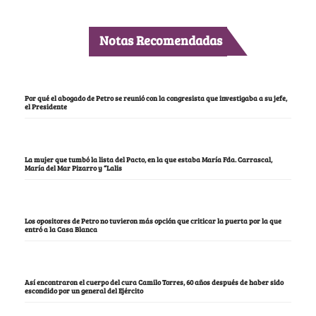
Notas Recomendadas
Por qué el abogado de Petro se reunió con la congresista que investigaba a su jefe,
el Presidente
La mujer que tumbó la lista del Pacto, en la que estaba María Fda. Carrascal,
María del Mar Pizarro y “Lalis
Los opositores de Petro no tuvieron más opción que criticar la puerta por la que
entró a la Casa Blanca
Así encontraron el cuerpo del cura Camilo Torres, 60 años después de haber sido
escondido por un general del Ejército