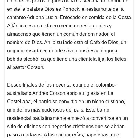
Uno de los pocos lugares de la Castellana en donde no
s
b
e
l
a
existe la palabra Dios es Porrock, el restaurante de la
A
o
d
d
p
o
I
s
cantante Adriana Lucia. Enfocado en comida de la Costa
p
k
n
Atlántica es una isla en medio de restaurantes y
almacenes que tienen un común denominador: el
nombre de Dios. Ahí a su lado está el Café de Dios, un
negocio rosado en donde sirven postres y ninguna
bebida alcohólica que tiene una clientela fija: los fieles
al pastor Corson.
Desde finales de los noventa, cuando el colombo-
australiano Andrés Corson abrió su iglesia en La
Castellana, el barrio se convirtió en un nicho cristiano,
uno de los más poderosos del país. Este barrio
residencial paulatinamente empezó a convertirse en un
sitio de oficinas con negocios cristianos que se abrían
paso a codazos. A las cacharrerías, papelerías, que