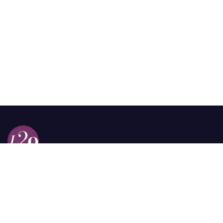
Calle 98a # 51-69 La Castellana
Bogotá, Colombia.
contacto @las2orillas.co
Pauta:
comercial@las2orillas.co