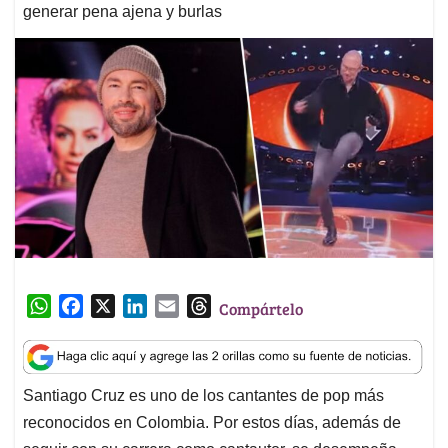
generar pena ajena y burlas
W
F
X
L
E
T
Compártelo
h
a
i
m
h
a
c
n
a
r
t
e
k
i
e
Santiago Cruz es uno de los cantantes de pop más
s
b
e
l
a
reconocidos en Colombia. Por estos días, además de
A
o
d
d