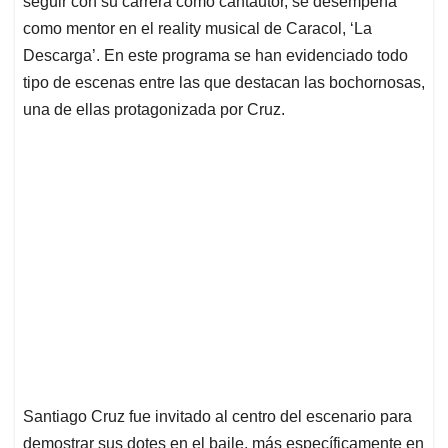
p
o
I
s
seguir con su carrera como cantautor, se desempeña
p
k
n
como mentor en el reality musical de Caracol, ‘La
Descarga’. En este programa se han evidenciado todo
tipo de escenas entre las que destacan las bochornosas,
una de ellas protagonizada por Cruz.
Santiago Cruz fue invitado al centro del escenario para
demostrar sus dotes en el baile, más específicamente en