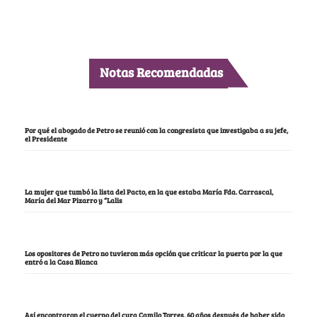
Notas Recomendadas
Por qué el abogado de Petro se reunió con la congresista que investigaba a su jefe,
el Presidente
La mujer que tumbó la lista del Pacto, en la que estaba María Fda. Carrascal,
María del Mar Pizarro y “Lalis
Los opositores de Petro no tuvieron más opción que criticar la puerta por la que
entró a la Casa Blanca
Así encontraron el cuerpo del cura Camilo Torres, 60 años después de haber sido