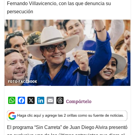
Fernando Villavicencio, con las que denuncia su
persecución
W
F
X
L
E
T
Compártelo
h
a
i
m
h
a
c
n
a
r
t
e
k
i
e
El programa “Sin Carreta” de Juan Diego Alvira presentó
s
b
e
l
a