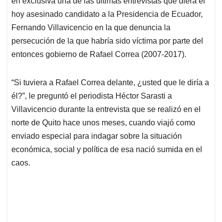
en exclusiva una de las últimas entrevistas que diera el
A
o
d
d
p
o
I
s
hoy asesinado candidato a la Presidencia de Ecuador,
p
k
n
Fernando Villavicencio en la que denuncia la
persecución de la que habría sido víctima por parte del
entonces gobierno de Rafael Correa (2007-2017).
“Si tuviera a Rafael Correa delante, ¿usted que le diría a
él?”, le preguntó el periodista Héctor Sarasti a
Villavicencio durante la entrevista que se realizó en el
norte de Quito hace unos meses, cuando viajó como
enviado especial para indagar sobre la situación
económica, social y política de esa nació sumida en el
caos.