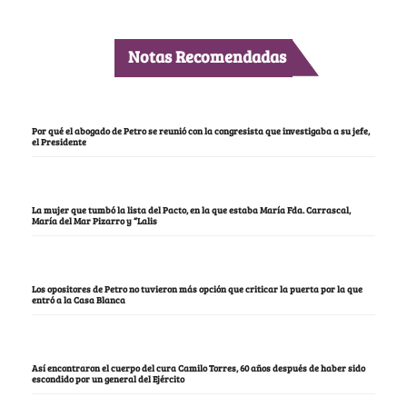
Notas Recomendadas
Por qué el abogado de Petro se reunió con la congresista que investigaba a su jefe,
el Presidente
La mujer que tumbó la lista del Pacto, en la que estaba María Fda. Carrascal,
María del Mar Pizarro y “Lalis
Los opositores de Petro no tuvieron más opción que criticar la puerta por la que
entró a la Casa Blanca
Así encontraron el cuerpo del cura Camilo Torres, 60 años después de haber sido
escondido por un general del Ejército