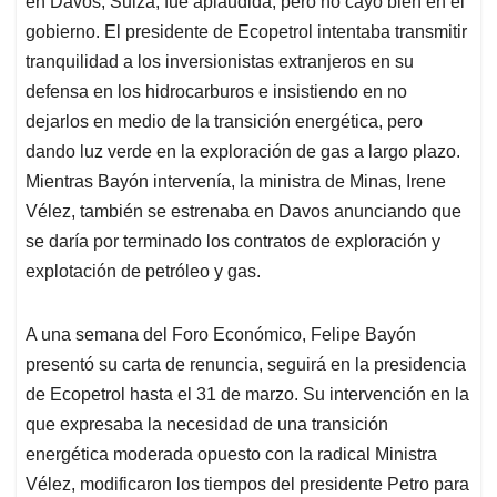
en Davos, Suiza, fue aplaudida, pero no cayó bien en el
A
o
d
d
p
o
I
s
gobierno. El presidente de Ecopetrol intentaba transmitir
p
k
n
tranquilidad a los inversionistas extranjeros en su
defensa en los hidrocarburos e insistiendo en no
dejarlos en medio de la transición energética, pero
dando luz verde en la exploración de gas a largo plazo.
Mientras Bayón intervenía, la ministra de Minas, Irene
Vélez, también se estrenaba en Davos anunciando que
se daría por terminado los contratos de exploración y
explotación de petróleo y gas.
A una semana del Foro Económico, Felipe Bayón
presentó su carta de renuncia, seguirá en la presidencia
de Ecopetrol hasta el 31 de marzo. Su intervención en la
que expresaba la necesidad de una transición
energética moderada opuesto con la radical Ministra
Vélez, modificaron los tiempos del presidente Petro para