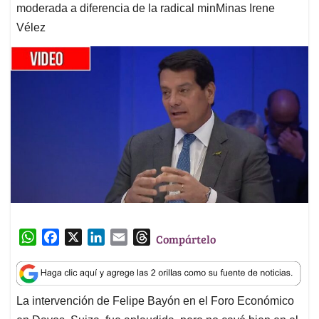
moderada a diferencia de la radical minMinas Irene
Vélez
W
F
X
L
E
T
Compártelo
h
a
i
m
h
a
c
n
a
r
t
e
k
i
e
La intervención de Felipe Bayón en el Foro Económico
s
b
e
l
a