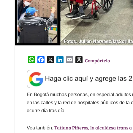
W
F
X
L
E
T
Compártelo
h
a
i
m
h
a
c
n
a
r
t
e
k
i
e
s
b
e
l
a
A
o
d
d
En Bogotá muchas personas, en especial adultos 
p
o
I
s
en las calles y la red de hospitales públicos de la 
p
k
n
ocurre día tras día.
Tatiana Piñeros, la alcaldesa trans a
Vea tanbién: