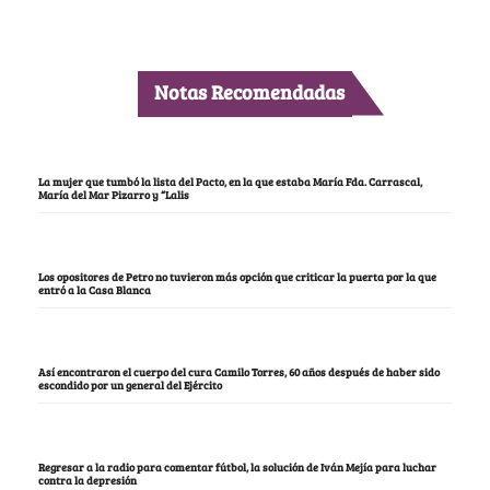
Notas Recomendadas
La mujer que tumbó la lista del Pacto, en la que estaba María Fda. Carrascal,
María del Mar Pizarro y “Lalis
Los opositores de Petro no tuvieron más opción que criticar la puerta por la que
entró a la Casa Blanca
Así encontraron el cuerpo del cura Camilo Torres, 60 años después de haber sido
escondido por un general del Ejército
Regresar a la radio para comentar fútbol, la solución de Iván Mejía para luchar
contra la depresión