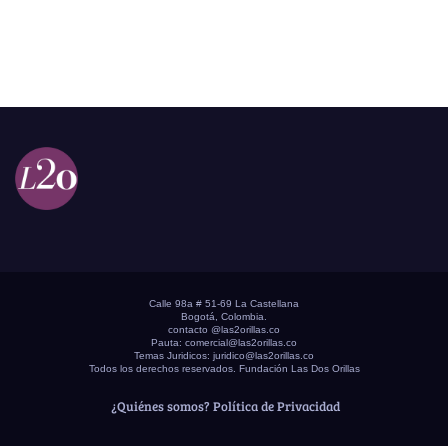
Calle 98a # 51-69 La Castellana
Bogotá, Colombia.
contacto @las2orillas.co
Pauta:
comercial@las2orillas.co
Temas Juridicos:
juridico@las2orillas.co
Todos los derechos reservados. Fundación Las Dos Orillas
¿Quiénes somos?
Política de Privacidad