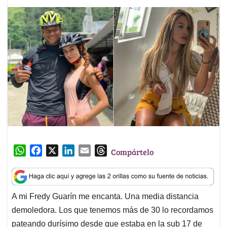
W
F
X
L
E
T
Compártelo
h
a
i
m
h
a
c
n
a
r
t
e
k
i
e
A mi Fredy Guarín me encanta. Una media distancia
s
b
e
l
a
demoledora. Los que tenemos más de 30 lo recordamos
A
o
d
d
p
o
I
s
pateando durísimo desde que estaba en la sub 17 de