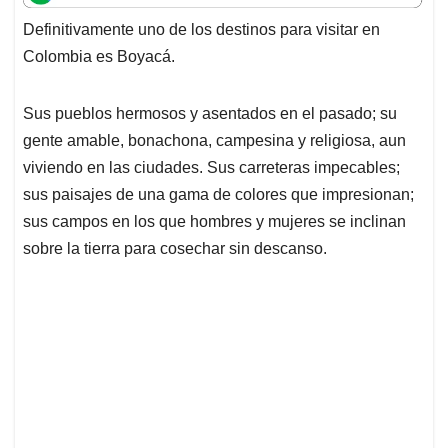
t
e
k
i
e
Definitivamente uno de los destinos para visitar en
s
b
e
l
a
Colombia es Boyacá.
A
o
d
d
p
o
I
s
p
k
n
Sus pueblos hermosos y asentados en el pasado; su
gente amable, bonachona, campesina y religiosa, aun
viviendo en las ciudades. Sus carreteras impecables;
sus paisajes de una gama de colores que impresionan;
sus campos en los que hombres y mujeres se inclinan
sobre la tierra para cosechar sin descanso.