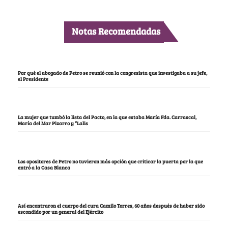
Notas Recomendadas
Por qué el abogado de Petro se reunió con la congresista que investigaba a su jefe,
el Presidente
La mujer que tumbó la lista del Pacto, en la que estaba María Fda. Carrascal,
María del Mar Pizarro y “Lalis
Los opositores de Petro no tuvieron más opción que criticar la puerta por la que
entró a la Casa Blanca
Así encontraron el cuerpo del cura Camilo Torres, 60 años después de haber sido
escondido por un general del Ejército