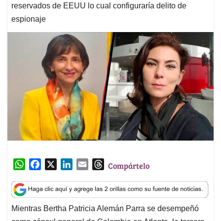
reservados de EEUU lo cual configuraría delito de
espionaje
W
F
X
L
E
T
Compártelo
h
a
i
m
h
a
c
n
a
r
t
e
k
i
e
Mientras Bertha Patricia Alemán Parra se desempeñó
s
b
e
l
a