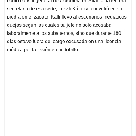
como cónsul general de Colombia en Atlanta, la tercera
A
o
d
d
p
o
I
s
secretaria de esa sede, Leszli Kálli, se convirtió en su
p
k
n
piedra en el zapato. Kálli llevó al escenarios mediáticos
quejas según las cuales su jefe no solo acosaba
laboralmente a los subalternos, sino que durante 180
días estuvo fuera del cargo excusada en una licencia
médica por la lesión en un tobillo.