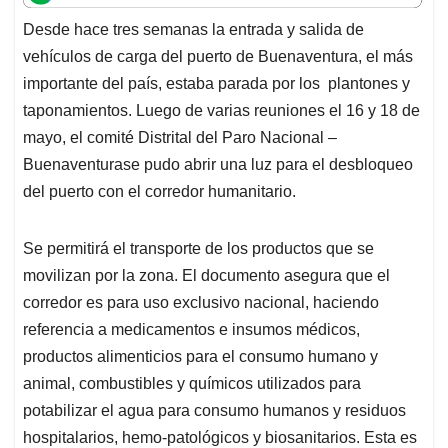
t
e
k
i
e
Desde hace tres semanas la entrada y salida de
s
b
e
l
a
vehículos de carga del puerto de Buenaventura, el más
A
o
d
d
p
o
I
s
importante del país, estaba parada por los plantones y
p
k
n
taponamientos. Luego de varias reuniones el 16 y 18 de
mayo, el comité Distrital del Paro Nacional –
Buenaventurase pudo abrir una luz para el desbloqueo
del puerto con el corredor humanitario.
Se permitirá el transporte de los productos que se
movilizan por la zona. El documento asegura que el
corredor es para uso exclusivo nacional, haciendo
referencia a medicamentos e insumos médicos,
productos alimenticios para el consumo humano y
animal, combustibles y químicos utilizados para
potabilizar el agua para consumo humanos y residuos
hospitalarios, hemo-patológicos y biosanitarios. Esta es