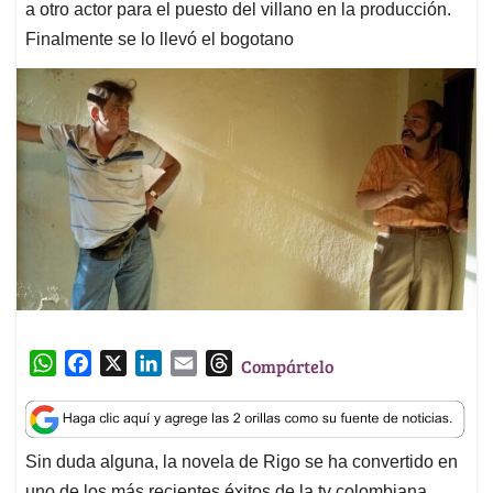
a otro actor para el puesto del villano en la producción.
Finalmente se lo llevó el bogotano
W
F
X
L
E
T
Compártelo
h
a
i
m
h
a
c
n
a
r
t
e
k
i
e
Sin duda alguna, la novela de Rigo se ha convertido en
s
b
e
l
a
uno de los más recientes éxitos de la tv colombiana.