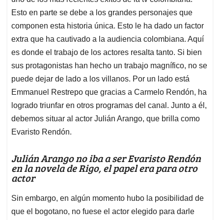
A
o
d
d
p
o
I
s
Esto en parte se debe a los grandes personajes que
p
k
n
componen esta historia única. Esto le ha dado un factor
extra que ha cautivado a la audiencia colombiana. Aquí
es donde el trabajo de los actores resalta tanto. Si bien
sus protagonistas han hecho un trabajo magnífico, no se
puede dejar de lado a los villanos. Por un lado está
Emmanuel Restrepo que gracias a Carmelo Rendón, ha
logrado triunfar en otros programas del canal. Junto a él,
debemos situar al actor Julián Arango, que brilla como
Evaristo Rendón.
Julián Arango no iba a ser Evaristo Rendón
en la novela de Rigo, el papel era para otro
actor
Sin embargo, en algún momento hubo la posibilidad de
que el bogotano, no fuese el actor elegido para darle