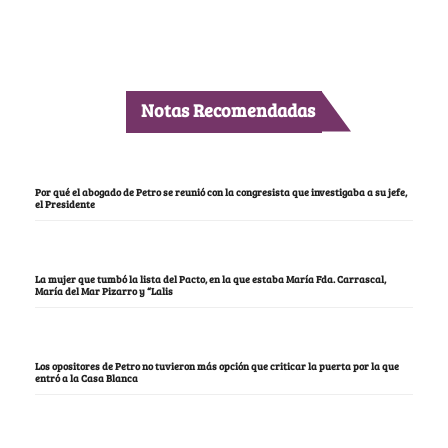
Notas Recomendadas
Por qué el abogado de Petro se reunió con la congresista que investigaba a su jefe,
el Presidente
La mujer que tumbó la lista del Pacto, en la que estaba María Fda. Carrascal,
María del Mar Pizarro y “Lalis
Los opositores de Petro no tuvieron más opción que criticar la puerta por la que
entró a la Casa Blanca