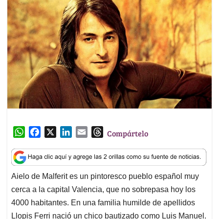
W
F
X
L
E
T
Compártelo
h
a
i
m
h
a
c
n
a
r
t
e
k
i
e
Aielo de Malferit es un pintoresco pueblo español muy
s
b
e
l
a
cerca a la capital Valencia, que no sobrepasa hoy los
A
o
d
d
p
o
I
s
4000 habitantes. En una familia humilde de apellidos
p
k
n
Llopis Ferri nació un chico bautizado como Luis Manuel.