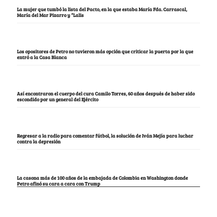
La mujer que tumbó la lista del Pacto, en la que estaba María Fda. Carrascal,
María del Mar Pizarro y “Lalis
Los opositores de Petro no tuvieron más opción que criticar la puerta por la que
entró a la Casa Blanca
Así encontraron el cuerpo del cura Camilo Torres, 60 años después de haber sido
escondido por un general del Ejército
Regresar a la radio para comentar fútbol, la solución de Iván Mejía para luchar
contra la depresión
La casona más de 100 años de la embajada de Colombia en Washington donde
Petro afinó su cara a cara con Trump