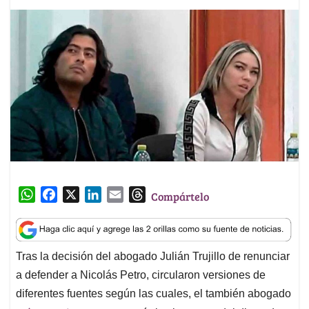
W
F
X
L
E
T
Compártelo
h
a
i
m
h
a
c
n
a
r
t
e
k
i
e
Tras la decisión del abogado Julián Trujillo de renunciar
s
b
e
l
a
a defender a Nicolás Petro, circularon versiones de
A
o
d
d
p
o
I
s
diferentes fuentes según las cuales, el también abogado