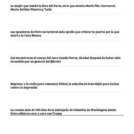
La mujer que tumbó la lista del Pacto, en la que estaba María Fda. Carrascal,
María del Mar Pizarro y “Lalis
Los opositores de Petro no tuvieron más opción que criticar la puerta por la que
entró a la Casa Blanca
Así encontraron el cuerpo del cura Camilo Torres, 60 años después de haber sido
escondido por un general del Ejército
Regresar a la radio para comentar fútbol, la solución de Iván Mejía para luchar
contra la depresión
La casona más de 100 años de la embajada de Colombia en Washington donde
Petro afinó su cara a cara con Trump