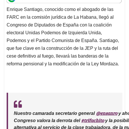
t
e
k
i
e
Enrique Santiago, conocido como el abogado de las
s
b
e
l
a
FARC en la comisión jurídica de La Habana, llegó al
A
o
d
d
p
o
I
s
Congreso de Diputados de España con la coalición
p
k
n
electoral Unidas Podemos de Izquierda Unida,
Podemos y el Partido Comunista de España. Santiago,
que fue clave en la construcción de la JEP y la ruta del
cese definitivo al fuego, llevará las banderas de la
reforma pensional y la modificación de la Ley Mordaza.
@ensanro
Nuestro camarada secretario general
y aho
#trifachito
Congreso valora la derrota del
y la posibi
alternativa al servicio de la clase trabajadora, de la 