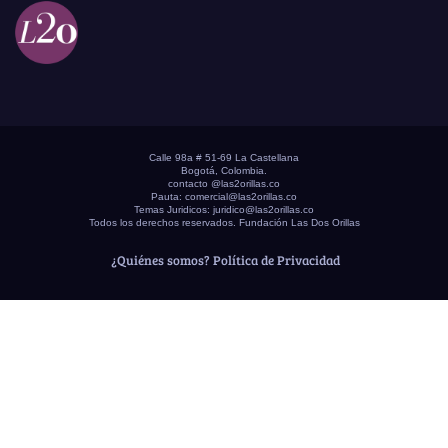
Calle 98a # 51-69 La Castellana
Bogotá, Colombia.
contacto @las2orillas.co
Pauta:
comercial@las2orillas.co
Temas Juridicos:
juridico@las2orillas.co
Todos los derechos reservados. Fundación Las Dos Orillas
¿Quiénes somos?
Política de Privacidad