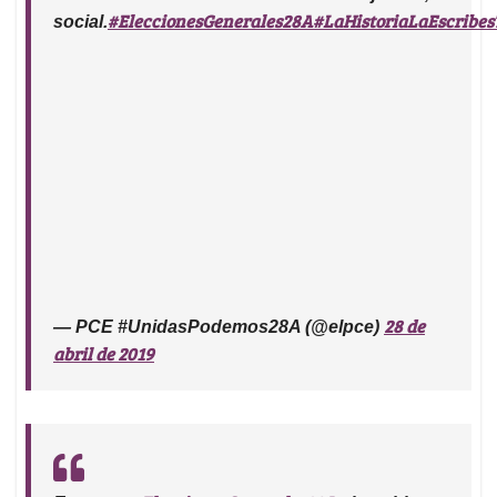
#EleccionesGenerales28A
#LaHistoriaLaEscribes
social.
28 de
— PCE #UnidasPodemos28A (@elpce)
abril de 2019