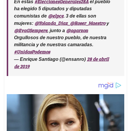
#EleccionesGenerales28A
En estas
el pueblo
ha elegido 5 diputados y diputadas
@elpce
comunistas de
. 3 de ellas son
@Yolanda_Diaz_
@Roser_Maestro
mujeres:
y
@EvaGSempere
@agarzon
, junto a
Orgullosos de nuestro pueblo, de nuestra
militancia y de nuestras camaradas.
#UnidasPodemos
28 de abril
— Enrique Santiago (@ensanro)
de 2019