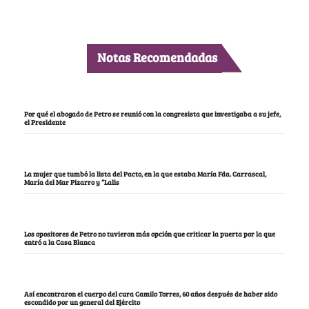
Notas Recomendadas
Por qué el abogado de Petro se reunió con la congresista que investigaba a su jefe,
el Presidente
La mujer que tumbó la lista del Pacto, en la que estaba María Fda. Carrascal,
María del Mar Pizarro y “Lalis
Los opositores de Petro no tuvieron más opción que criticar la puerta por la que
entró a la Casa Blanca
Así encontraron el cuerpo del cura Camilo Torres, 60 años después de haber sido
escondido por un general del Ejército