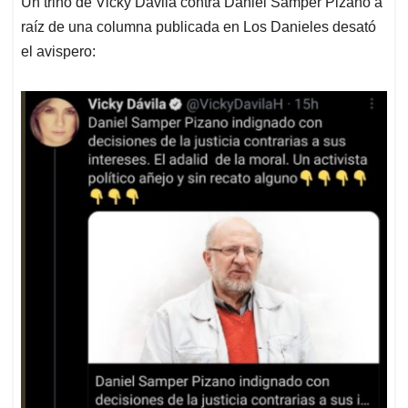
Un trino de Vicky Dávila contra Daniel Samper Pizano a
s
b
e
l
a
raíz de una columna publicada en Los Danieles desató
A
o
d
d
p
o
I
s
el avispero:
p
k
n